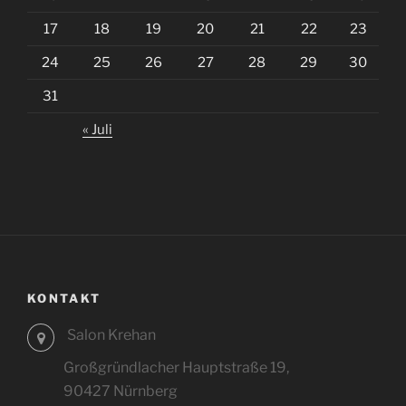
17
18
19
20
21
22
23
24
25
26
27
28
29
30
31
« Juli
KONTAKT
Salon Krehan
Großgründlacher Hauptstraße 19,
90427 Nürnberg