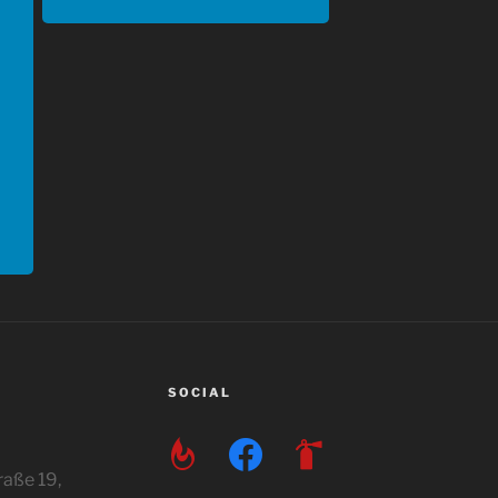
SOCIAL
feedburner
facebook
fire-
extinguisher
aße 19,