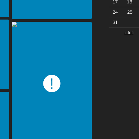
17
18
24
25
31
« Juli