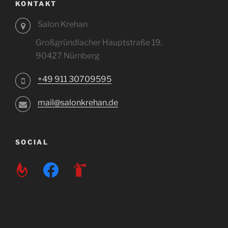
KONTAKT
Salon Krehan
Großgründlacher Hauptstraße 19,
90427 Nürnberg
+49 911 30709595
mail@salonkrehan.de
SOCIAL
feedburner
facebook
fire-
extinguisher