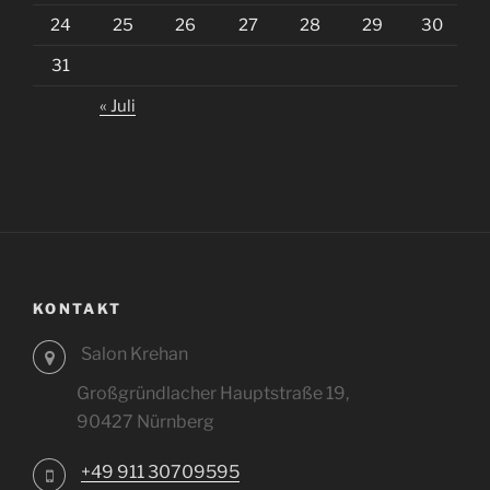
24
25
26
27
28
29
30
31
« Juli
KONTAKT
Salon Krehan
Großgründlacher Hauptstraße 19,
90427 Nürnberg
+49 911 30709595