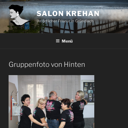
Zum
Inhalt
SALON KREHAN
springen
Ihr örtlicher Friseur in Gründlach
Menü
Gruppenfoto von Hinten