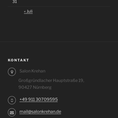
31
« Juli
KONTAKT
Salon Krehan
Großgründlacher Hauptstraße 19,
90427 Nürnberg
+49 911 30709595
mail@salonkrehan.de