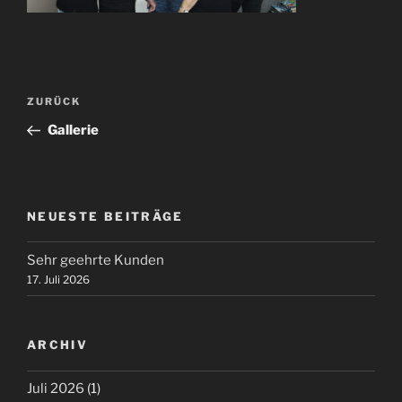
Beitragsnavigation
Vorheriger
ZURÜCK
Beitrag
Gallerie
NEUESTE BEITRÄGE
Sehr geehrte Kunden
17. Juli 2026
ARCHIV
Juli 2026
(1)