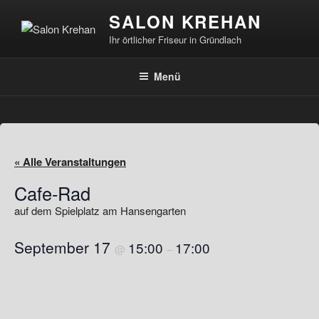
Zum
SALON KREHAN
Inhalt
Ihr örtlicher Friseur in Gründlach
springen
Menü
« Alle Veranstaltungen
Cafe-Rad
auf dem Spielplatz am Hansengarten
September 17
15:00
17:00
@
–