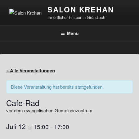
Zum
SALON KREHAN
Inhalt
Ihr örtlicher Friseur in Gründlach
springen
Menü
« Alle Veranstaltungen
Diese Veranstaltung hat bereits stattgefunden.
Cafe-Rad
vor dem evangelischen Gemeindezentrum
Juli 12
15:00
17:00
@
–